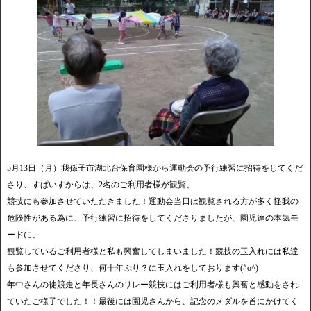
5月13日（月）我孫子市湖北台保育園様から運動会の予行練習に招待をしてくだ
さり、すぱいすからは、2名のご利用者様が観覧、
競技にも参加させていただきました！運動会当日は観覧される方が多く怪我の
危険性がある為に、予行練習に招待をしてくださりましたが、園児達の本気モ
ードに、
観覧しているご利用者様と私も興奮してしまいました！競技の玉入れには私達
も参加させてくださり、何十年ぶり？に玉入れをしております(^o^)
年中さんの徒競走と年長さんのリレー競技にはご利用者様も興奮と感動をされ
ていたご様子でした！！最後には園児さんから、記念のメダルを首にかけてく