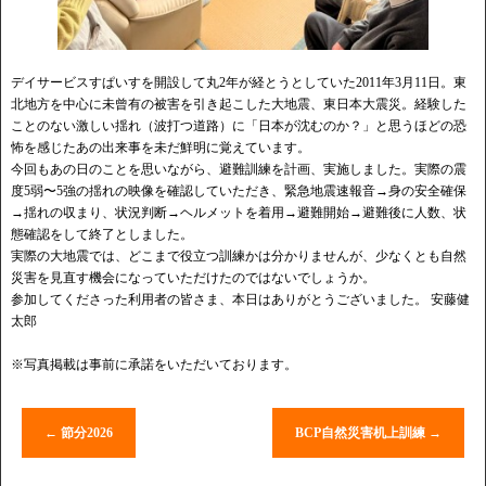
デイサービスすぱいすを開設して丸2年が経とうとしていた2011年3月11日。東
北地方を中心に未曾有の被害を引き起こした大地震、東日本大震災。経験した
ことのない激しい揺れ（波打つ道路）に「日本が沈むのか？」と思うほどの恐
怖を感じたあの出来事を未だ鮮明に覚えています。
今回もあの日のことを思いながら、避難訓練を計画、実施しました。実際の震
度5弱〜5強の揺れの映像を確認していただき、緊急地震速報音→身の安全確保
→揺れの収まり、状況判断→ヘルメットを着用→避難開始→避難後に人数、状
態確認をして終了としました。
実際の大地震では、どこまで役立つ訓練かは分かりませんが、少なくとも自然
災害を見直す機会になっていただけたのではないでしょうか。
参加してくださった利用者の皆さま、本日はありがとうございました。 安藤健
太郎
※写真掲載は事前に承諾をいただいております。
←
節分2026
BCP自然災害机上訓練
→