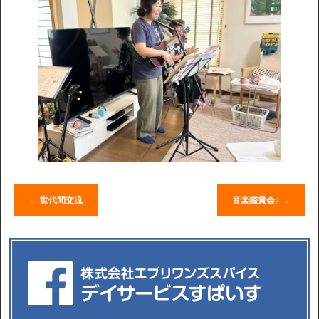
←
世代間交流
音楽鑑賞会♪
→